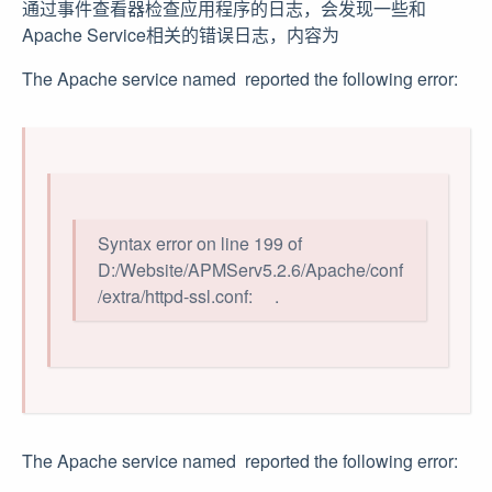
通过事件查看器检查应用程序的日志，会发现一些和
Apache Service相关的错误日志，内容为
The Apache service named reported the following error:
Syntax error on line 199 of
D:/Website/APMServ5.2.6/Apache/conf
/extra/httpd-ssl.conf: .
The Apache service named reported the following error: